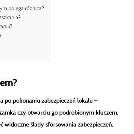
zym polega różnica?
eszkania?
aniu?
n
niem?
a po pokonaniu zabezpieczeń lokalu –
 zamka czy otwarciu go podrobionym kluczem.
 widoczne ślady sforsowania zabezpieczeń.