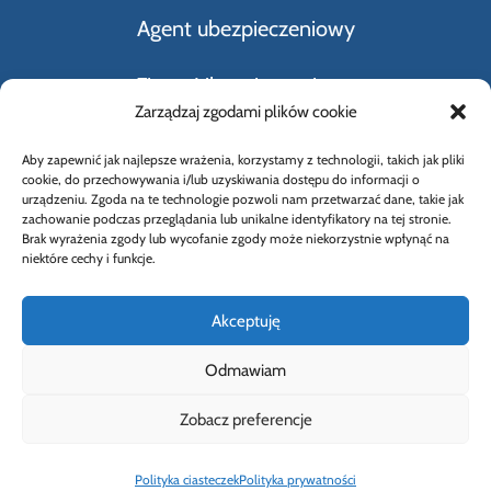
Agent ubezpieczeniowy
Firmy Ubezpieczeniowe
Zarządzaj zgodami plików cookie
Kupno i sprzedaż samochodu
Aby zapewnić jak najlepsze wrażenia, korzystamy z technologii, takich jak pliki
cookie, do przechowywania i/lub uzyskiwania dostępu do informacji o
Rodzaje ubezpieczeń
urządzeniu. Zgoda na te technologie pozwoli nam przetwarzać dane, takie jak
zachowanie podczas przeglądania lub unikalne identyfikatory na tej stronie.
Brak wyrażenia zgody lub wycofanie zgody może niekorzystnie wpłynąć na
Słownik Pojęć Ubezpieczeniowych
niektóre cechy i funkcje.
Akceptuję
Odmawiam
© 2026 Wybierz Ubezpieczenie |
Polityka
Zobacz preferencje
prywatności
Polityka ciasteczek
Polityka prywatności