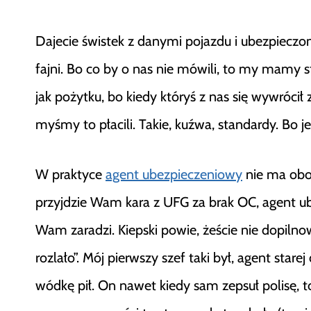
Dajecie świstek z danymi pojazdu i ubezpiecz
fajni. Bo co by o nas nie mówili, to my mamy
jak pożytku, bo kiedy któryś z nas się wywrócił 
myśmy to płacili. Takie, kuźwa, standardy. Bo je
W praktyce
agent ubezpieczeniowy
nie ma obo
przyjdzie Wam kara z UFG za brak OC, agent u
Wam zaradzi. Kiepski powie, żeście nie dopilnow
rozlało”. Mój pierwszy szef taki był, agent star
wódkę pił. On nawet kiedy sam zepsuł polisę, to 