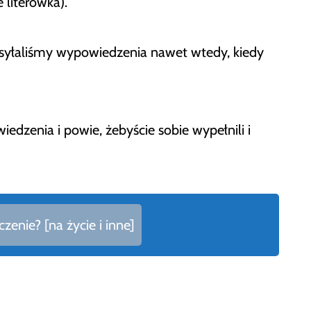
 literówka).
syłaliśmy wypowiedzenia nawet wtedy, kiedy
zenia i powie, żebyście sobie wypełnili i
enie? [na życie i inne]