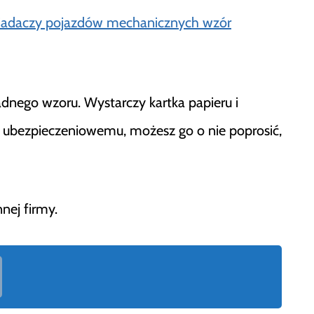
iadaczy pojazdów mechanicznych wzór
adnego wzoru. Wystarczy kartka papieru i
i ubezpieczeniowemu, możesz go o nie poprosić,
nej firmy.