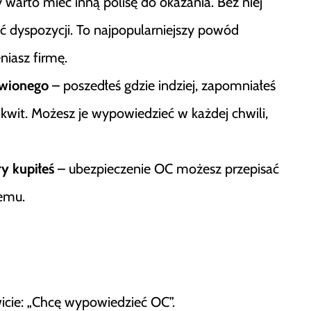
warto mieć inną polisę do okazania. Bez niej
ć dyspozycji. To najpopularniejszy powód
iasz firmę.
wionego
– poszedłeś gdzie indziej, zapomniałeś
 kwit. Możesz je wypowiedzieć w każdej chwili,
y kupiłeś
– ubezpieczenie OC możesz przepisać
memu.
icie: „Chcę wypowiedzieć OC”.