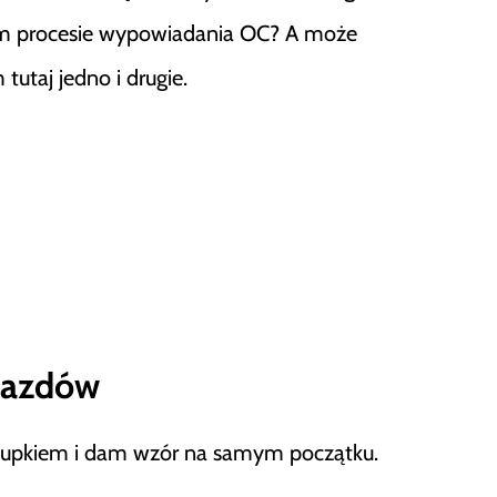
ym procesie wypowiadania OC? A może
utaj jedno i drugie.
jazdów
ę dupkiem i dam wzór na samym początku.