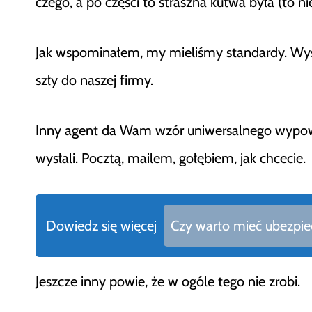
czego, a po części to straszna kutwa była (to nie
Jak wspominałem, my mieliśmy standardy. Wy
szły do naszej firmy.
Inny agent da Wam wzór uniwersalnego wypowied
wysłali. Pocztą, mailem, gołębiem, jak chcecie.
Dowiedz się więcej
Czy warto mieć ubezpiecz
Jeszcze inny powie, że w ogóle tego nie zrobi.