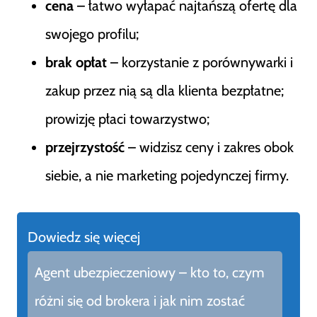
cena
– łatwo wyłapać najtańszą ofertę dla
swojego profilu;
brak opłat
– korzystanie z porównywarki i
zakup przez nią są dla klienta bezpłatne;
prowizję płaci towarzystwo;
przejrzystość
– widzisz ceny i zakres obok
siebie, a nie marketing pojedynczej firmy.
Dowiedz się więcej
Agent ubezpieczeniowy – kto to, czym
różni się od brokera i jak nim zostać