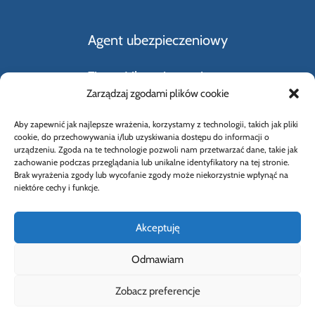
Agent ubezpieczeniowy
Firmy Ubezpieczeniowe
Zarządzaj zgodami plików cookie
Kupno i sprzedaż samochodu
Aby zapewnić jak najlepsze wrażenia, korzystamy z technologii, takich jak pliki
cookie, do przechowywania i/lub uzyskiwania dostępu do informacji o
Rodzaje ubezpieczeń
urządzeniu. Zgoda na te technologie pozwoli nam przetwarzać dane, takie jak
zachowanie podczas przeglądania lub unikalne identyfikatory na tej stronie.
Brak wyrażenia zgody lub wycofanie zgody może niekorzystnie wpłynąć na
Słownik Pojęć Ubezpieczeniowych
niektóre cechy i funkcje.
Akceptuję
Odmawiam
© 2026 Wybierz Ubezpieczenie |
Polityka
Zobacz preferencje
prywatności