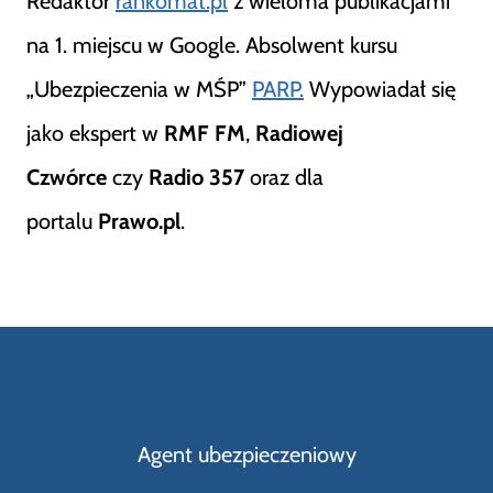
Redaktor
rankomat.pl
z wieloma publikacjami
na 1. miejscu w Google. Absolwent kursu
„Ubezpieczenia w MŚP”
PARP.
Wypowiadał się
jako ekspert w
RMF FM
,
Radiowej
Czwórce
czy
Radio 357
oraz dla
portalu
Prawo.pl
.
Agent ubezpieczeniowy