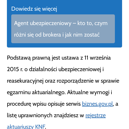
Dowiedz się więcej
Agent ubezpieczeniowy – kto to, czym
różni się od brokera i jak nim zostać
Podstawą prawną jest ustawa z 11 września
2015 r. o działalności ubezpieczeniowej i
reasekuracyjnej oraz rozporządzenie w sprawie
egzaminu aktuarialnego. Aktualne wymogi i
procedurę wpisu opisuje serwis
biznes.gov.pl
, a
listę uprawnionych znajdziesz w
rejestrze
aktuariuszy KNF
.