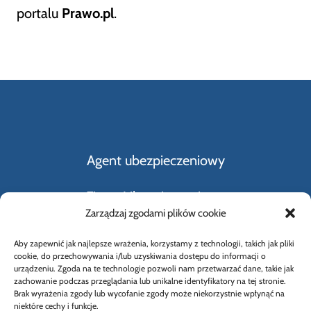
portalu
Prawo.pl
.
Agent ubezpieczeniowy
Firmy Ubezpieczeniowe
Zarządzaj zgodami plików cookie
Kupno i sprzedaż samochodu
Aby zapewnić jak najlepsze wrażenia, korzystamy z technologii, takich jak pliki
cookie, do przechowywania i/lub uzyskiwania dostępu do informacji o
Rodzaje ubezpieczeń
urządzeniu. Zgoda na te technologie pozwoli nam przetwarzać dane, takie jak
zachowanie podczas przeglądania lub unikalne identyfikatory na tej stronie.
Brak wyrażenia zgody lub wycofanie zgody może niekorzystnie wpłynąć na
Słownik Pojęć Ubezpieczeniowych
niektóre cechy i funkcje.