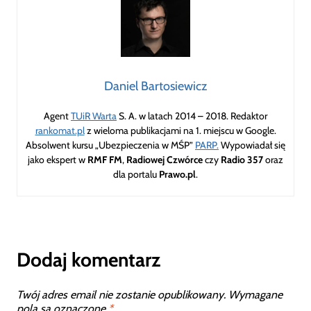
Daniel Bartosiewicz
Agent
TUiR Warta
S. A. w latach 2014 – 2018. Redaktor
rankomat.pl
z wieloma publikacjami na 1. miejscu w Google.
Absolwent kursu „Ubezpieczenia w MŚP”
PARP.
Wypowiadał się
jako ekspert w
RMF FM
,
Radiowej Czwórce
czy
Radio 357
oraz
dla portalu
Prawo.pl
.
Dodaj komentarz
Twój adres email nie zostanie opublikowany.
Wymagane
pola są oznaczone
*