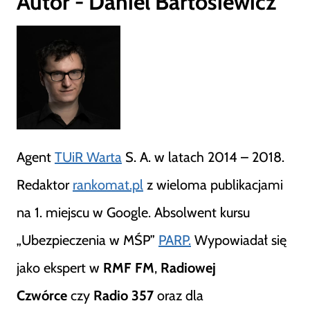
Autor - Daniel Bartosiewicz
Agent
TUiR Warta
S. A. w latach 2014 – 2018.
Redaktor
rankomat.pl
z wieloma publikacjami
na 1. miejscu w Google. Absolwent kursu
„Ubezpieczenia w MŚP”
PARP.
Wypowiadał się
jako ekspert w
RMF FM
,
Radiowej
Czwórce
czy
Radio 357
oraz dla