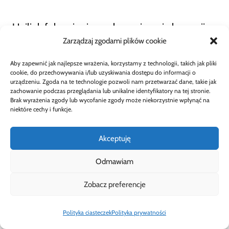
Unilink fokusuje się na dynamicznej ekspansji
Zarządzaj zgodami plików cookie
poprzez przejęcia i budowę jak największej sieci
Aby zapewnić jak najlepsze wrażenia, korzystamy z technologii, takich jak pliki
agentów, inwestując w przyszły wzrost
cookie, do przechowywania i/lub uzyskiwania dostępu do informacji o
urządzeniu. Zgoda na te technologie pozwoli nam przetwarzać dane, takie jak
kosztem bieżącej rentowności. Firma przyjęła
zachowanie podczas przeglądania lub unikalne identyfikatory na tej stronie.
Brak wyrażenia zgody lub wycofanie zgody może niekorzystnie wpłynąć na
bardziej agresywną strategię rozwoju, która ma
niektóre cechy i funkcje.
przynieść wymierne efekty w dłuższej
Akceptuję
perspektywie.
Odmawiam
Zobacz preferencje
Wybór pomiędzy obiema multiagencjami –
zarówno z perspektywy klienta, jak i
Polityka ciasteczek
Polityka prywatności
potencjalnego agenta – powinien zależeć od