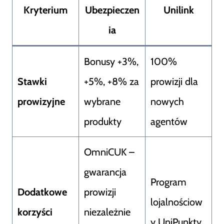
Kryterium
Ubezpieczen
Unilink
ia
Bonusy +3%,
100%
Stawki
+5%, +8% za
prowizji dla
prowizyjne
wybrane
nowych
produkty
agentów
OmniCUK –
gwarancja
Program
Dodatkowe
prowizji
lojalnościow
korzyści
niezależnie
y UniPunkty