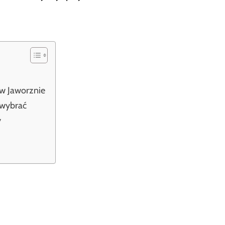
w Jaworznie
 wybrać
y