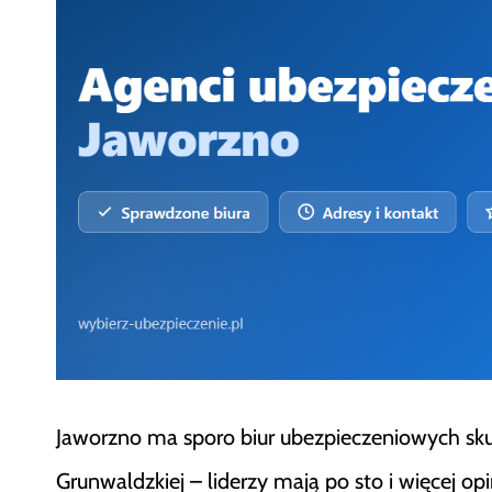
Jaworzno ma sporo biur ubezpieczeniowych skupi
Grunwaldzkiej – liderzy mają po sto i więcej opin