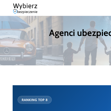
Przejdź
do
treści
Agenci ubezpiec