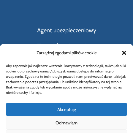
Agent ubezpieczeniowy
Firmy Ubezpieczeniowe
Zarządzaj zgodami plików cookie
Kupno i sprzedaż samochodu
Aby zapewnić jak najlepsze wrażenia, korzystamy z technologii, takich jak pliki
cookie, do przechowywania i/lub uzyskiwania dostępu do informacji o
Rodzaje ubezpieczeń
urządzeniu. Zgoda na te technologie pozwoli nam przetwarzać dane, takie jak
zachowanie podczas przeglądania lub unikalne identyfikatory na tej stronie.
Brak wyrażenia zgody lub wycofanie zgody może niekorzystnie wpłynąć na
Słownik Pojęć Ubezpieczeniowych
niektóre cechy i funkcje.
Akceptuję
Odmawiam
© 2026 Wybierz Ubezpieczenie |
Polityka