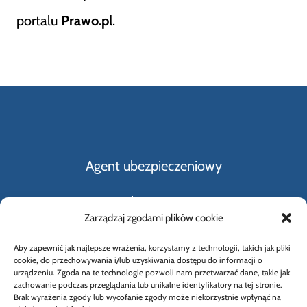
portalu
Prawo.pl
.
Agent ubezpieczeniowy
Firmy Ubezpieczeniowe
Zarządzaj zgodami plików cookie
Kupno i sprzedaż samochodu
Aby zapewnić jak najlepsze wrażenia, korzystamy z technologii, takich jak pliki
cookie, do przechowywania i/lub uzyskiwania dostępu do informacji o
Rodzaje ubezpieczeń
urządzeniu. Zgoda na te technologie pozwoli nam przetwarzać dane, takie jak
zachowanie podczas przeglądania lub unikalne identyfikatory na tej stronie.
Brak wyrażenia zgody lub wycofanie zgody może niekorzystnie wpłynąć na