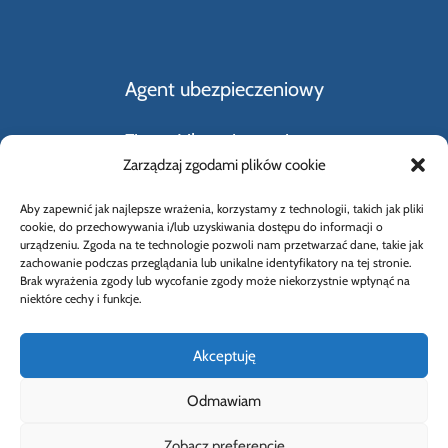
Agent ubezpieczeniowy
Firmy Ubezpieczeniowe
Zarządzaj zgodami plików cookie
Kupno i sprzedaż samochodu
Aby zapewnić jak najlepsze wrażenia, korzystamy z technologii, takich jak pliki
cookie, do przechowywania i/lub uzyskiwania dostępu do informacji o
Rodzaje ubezpieczeń
urządzeniu. Zgoda na te technologie pozwoli nam przetwarzać dane, takie jak
zachowanie podczas przeglądania lub unikalne identyfikatory na tej stronie.
Brak wyrażenia zgody lub wycofanie zgody może niekorzystnie wpłynąć na
Słownik Pojęć Ubezpieczeniowych
niektóre cechy i funkcje.
Akceptuję
Odmawiam
© 2026 Wybierz Ubezpieczenie |
Polityka
Zobacz preferencje