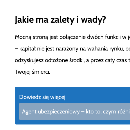
Jakie ma zalety i wady?
Mocną stroną jest połączenie dwóch funkcji w 
– kapitał nie jest narażony na wahania rynku, bo
odzyskujesz odłożone środki, a przez cały cza
Twojej śmierci.
Dowiedz się więcej
Agent ubezpieczeniowy – kto to, czym różni 