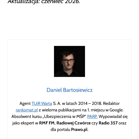
Aktualizacja: czerwiec 2026.
Daniel Bartosiewicz
Agent
TUiR Warta
S. A. w latach 2014 – 2018. Redaktor
rankomat.pl
z wieloma publikacjami na 1. miejscu w Google.
Absolwent kursu „Ubezpieczenia w MŚP”
PARP.
Wypowiadał się
jako ekspert w
RMF FM
,
Radiowej Czwórce
czy
Radio 357
oraz
dla portalu
Prawo.pl
.