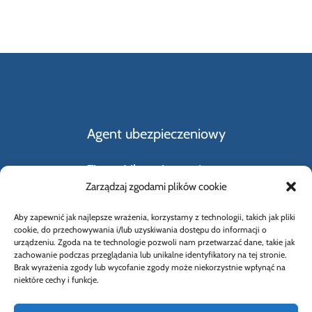
Agent ubezpieczeniowy
Firmy Ubezpieczeniowe
Zarządzaj zgodami plików cookie
Kupno i sprzedaż samochodu
Aby zapewnić jak najlepsze wrażenia, korzystamy z technologii, takich jak pliki
cookie, do przechowywania i/lub uzyskiwania dostępu do informacji o
Rodzaje ubezpieczeń
urządzeniu. Zgoda na te technologie pozwoli nam przetwarzać dane, takie jak
zachowanie podczas przeglądania lub unikalne identyfikatory na tej stronie.
Brak wyrażenia zgody lub wycofanie zgody może niekorzystnie wpłynąć na
Słownik Pojęć Ubezpieczeniowych
niektóre cechy i funkcje.