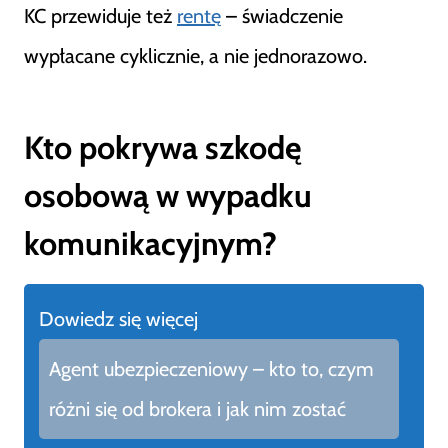
KC przewiduje też
rentę
– świadczenie
wypłacane cyklicznie, a nie jednorazowo.
Kto pokrywa szkodę
osobową w wypadku
komunikacyjnym?
Dowiedz się więcej
Agent ubezpieczeniowy – kto to, czym
różni się od brokera i jak nim zostać