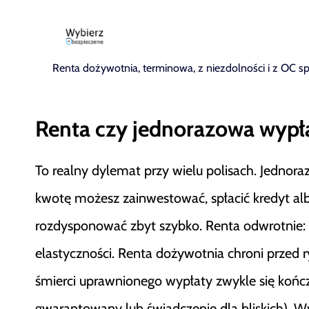
Renta dożywotnia, terminowa, z niezdolności i z OC 
Renta czy jednorazowa wypł
To realny dylemat przy wielu polisach. Jednor
kwotę możesz zainwestować, spłacić kredyt alb
rozdysponować zbyt szybko. Renta odwrotnie: pi
elastyczności. Renta dożywotnia chroni przed r
śmierci uprawnionego wypłaty zwykle się końc
gwarantowany lub świadczenie dla bliskich). Wy