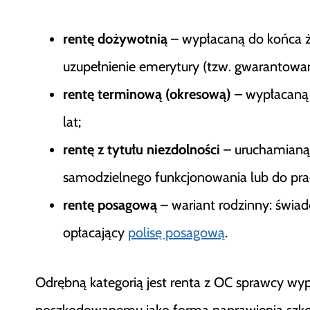
rentę dożywotnią
– wypłacaną do końca ż
uzupełnienie emerytury (tzw. gwarantowan
rentę terminową (okresową)
– wypłacaną p
lat;
rentę z tytułu niezdolności
– uruchamianą,
samodzielnego funkcjonowania lub do pra
rentę posagową
– wariant rodzinny: świad
opłacający
polisę posagową
.
Odrębną kategorią jest renta z OC sprawcy wypad
poszkodowanemu jako forma naprawienia szkod