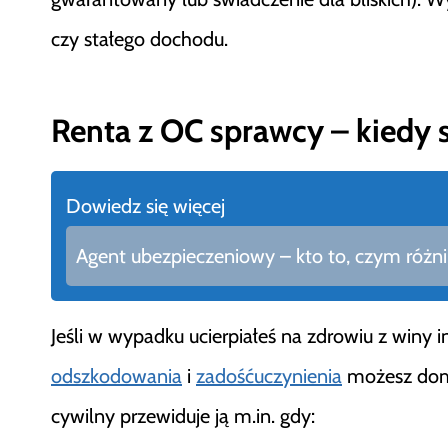
czy stałego dochodu.
Renta z OC sprawcy – kiedy s
Dowiedz się więcej
Agent ubezpieczeniowy – kto to, czym różni 
Jeśli w wypadku ucierpiałeś na zdrowiu z winy 
odszkodowania
i
zadośćuczynienia
możesz doma
cywilny przewiduje ją m.in. gdy: