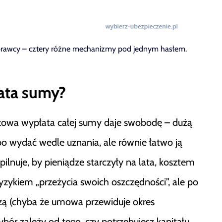
sprawcy – cztery różne mechanizmy pod jednym hasłem.
ata sumy?
azowa wypłata całej sumy daje swobodę – dużą
o wydać wedle uznania, ale równie łatwo ją
lnuje, by pieniądze starczyły na lata, kosztem
yzykiem „przeżycia swoich oszczędności”, ale po
zą (chyba że umowa przewiduje okres
bór zależy od tego, czy potrzebujesz kapitału,