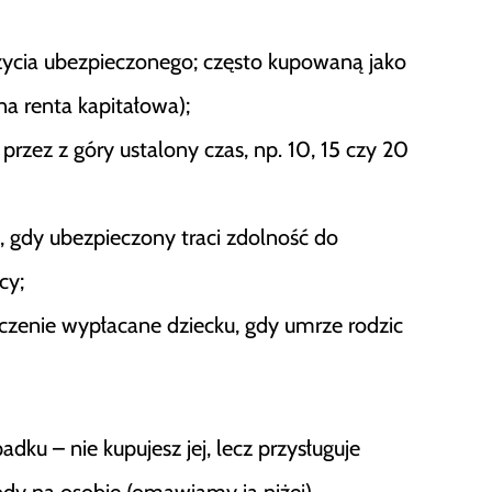
ycia ubezpieczonego; często kupowaną jako
a renta kapitałowa);
rzez z góry ustalony czas, np. 10, 15 czy 20
 gdy ubezpieczony traci zdolność do
cy;
czenie wypłacane dziecku, gdy umrze rodzic
ku – nie kupujesz jej, lecz przysługuje
y na osobie (omawiamy ją niżej).