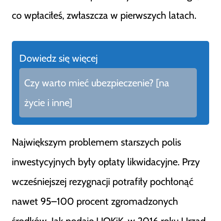
co wpłaciłeś, zwłaszcza w pierwszych latach.
Dowiedz się więcej
Czy warto mieć ubezpieczenie? [na
życie i inne]
Największym problemem starszych polis
inwestycyjnych były opłaty likwidacyjne. Przy
wcześniejszej rezygnacji potrafiły pochłonąć
nawet 95–100 procent zgromadzonych