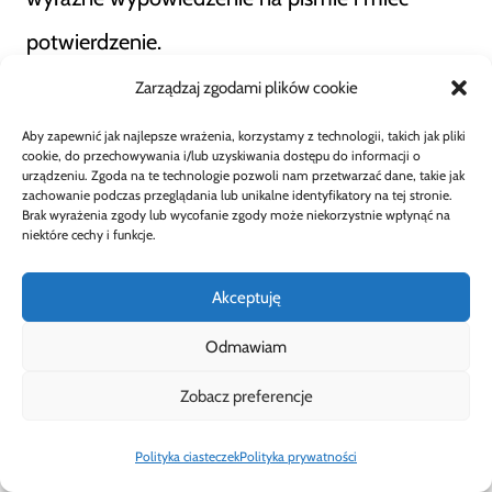
potwierdzenie.
Zarządzaj zgodami plików cookie
Ile czasu ma ubezpieczyciel na
Aby zapewnić jak najlepsze wrażenia, korzystamy z technologii, takich jak pliki
cookie, do przechowywania i/lub uzyskiwania dostępu do informacji o
zwrot pieniędzy?
urządzeniu. Zgoda na te technologie pozwoli nam przetwarzać dane, takie jak
zachowanie podczas przeglądania lub unikalne identyfikatory na tej stronie.
Brak wyrażenia zgody lub wycofanie zgody może niekorzystnie wpłynąć na
niektóre cechy i funkcje.
Termin wypłaty zwrotu składki lub wartości
wykupu określa OWU. Jeśli ubezpieczyciel
Akceptuję
zwleka lub potrąca kwoty, których nie
Odmawiam
rozumiesz, złóż reklamację, a w razie sporu
Zobacz preferencje
skorzystaj z pomocy Rzecznika Finansowego.
Polityka ciasteczek
Polityka prywatności