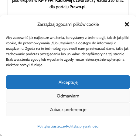
jako ekspert w
RMF FM
,
Radiowej Czwórce
czy
Radio 357
oraz
dla portalu
Prawo.pl
.
Zarządzaj zgodami plików cookie
Aby zapewnić jak najlepsze wrażenia, korzystamy z technologii, takich jak pliki
Dodaj komentarz
cookie, do przechowywania i/lub uzyskiwania dostępu do informacji o
urządzeniu. Zgoda na te technologie pozwoli nam przetwarzać dane, takie jak
zachowanie podczas przeglądania lub unikalne identyfikatory na tej stronie.
Twój adres email nie zostanie opublikowany.
Wymagane
Brak wyrażenia zgody lub wycofanie zgody może niekorzystnie wpłynąć na
pola są oznaczone
*
niektóre cechy i funkcje.
Akceptuję
Komentarz
*
Odmawiam
Zobacz preferencje
Polityka ciasteczek
Polityka prywatności