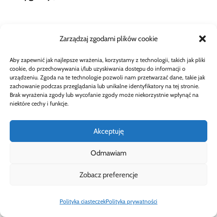
Czy po wcześniejszej spłacie
Zarządzaj zgodami plików cookie
zawsze dostanę zwrot całej
Aby zapewnić jak najlepsze wrażenia, korzystamy z technologii, takich jak pliki
cookie, do przechowywania i/lub uzyskiwania dostępu do informacji o
składki?
urządzeniu. Zgoda na te technologie pozwoli nam przetwarzać dane, takie jak
zachowanie podczas przeglądania lub unikalne identyfikatory na tej stronie.
Brak wyrażenia zgody lub wycofanie zgody może niekorzystnie wpłynąć na
Nie całej – zwrot jest proporcjonalny do
niektóre cechy i funkcje.
niewykorzystanego okresu ochrony (art. 813
Akceptuję
KC). Za czas, w którym ochrona już działała,
Odmawiam
składka się należy ubezpieczycielowi.
Zobacz preferencje
Największe kwoty odzyskują osoby, które
płaciły składkę jednorazową za cały okres z
Polityka ciasteczek
Polityka prywatności