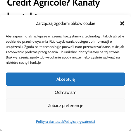
Credit Agricole? Kanały
kontaktu
Zarządzaj zgodami plików cookie
Credit Agricole umożliwia kilka kanałów
Aby zapewnić jak najlepsze wrażenia, korzystamy z technologii, takich jak pliki
cookie, do przechowywania i/lub uzyskiwania dostępu do informacji o
złożenia oświadczenia: osobiście w oddziale,
urządzeniu. Zgoda na te technologie pozwoli nam przetwarzać dane, takie jak
zachowanie podczas przeglądania lub unikalne identyfikatory na tej stronie.
listownie lub przez kanały zdalne.
Brak wyrażenia zgody lub wycofanie zgody może niekorzystnie wpłynąć na
niektóre cechy i funkcje.
Wybór kanału ma znaczenie dla daty
Akceptuję
skuteczności wypowiedzenia – liczy się dzień
Odmawiam
doręczenia do banku/ubezpieczyciela, nie data
Zobacz preferencje
napisania listu.
Polityka ciasteczek
Polityka prywatności