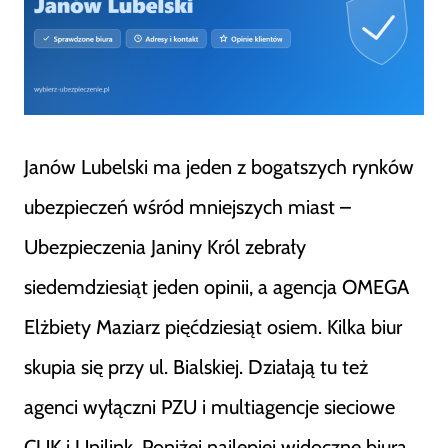
Janów Lubelski ma jeden z bogatszych rynków
ubezpieczeń wśród mniejszych miast –
Ubezpieczenia Janiny Król zebrały
siedemdziesiąt jeden opinii, a agencja OMEGA
Elżbiety Maziarz pięćdziesiąt osiem. Kilka biur
skupia się przy ul. Bialskiej. Działają tu też
agenci wyłączni PZU i multiagencje sieciowe
CUK i Unilink. Poniżej najlepiej widoczne biura