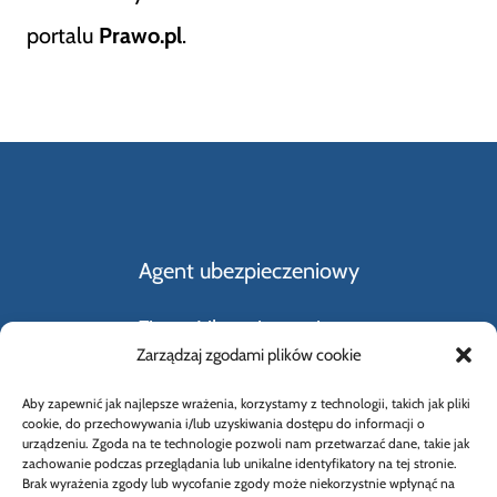
portalu
Prawo.pl
.
Agent ubezpieczeniowy
Firmy Ubezpieczeniowe
Zarządzaj zgodami plików cookie
Kupno i sprzedaż samochodu
Aby zapewnić jak najlepsze wrażenia, korzystamy z technologii, takich jak pliki
cookie, do przechowywania i/lub uzyskiwania dostępu do informacji o
Rodzaje ubezpieczeń
urządzeniu. Zgoda na te technologie pozwoli nam przetwarzać dane, takie jak
zachowanie podczas przeglądania lub unikalne identyfikatory na tej stronie.
Brak wyrażenia zgody lub wycofanie zgody może niekorzystnie wpłynąć na