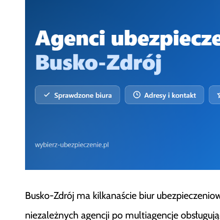
Busko-Zdrój ma kilkanaście biur ubezpieczeniow
niezależnych agencji po multiagencje obsługujące