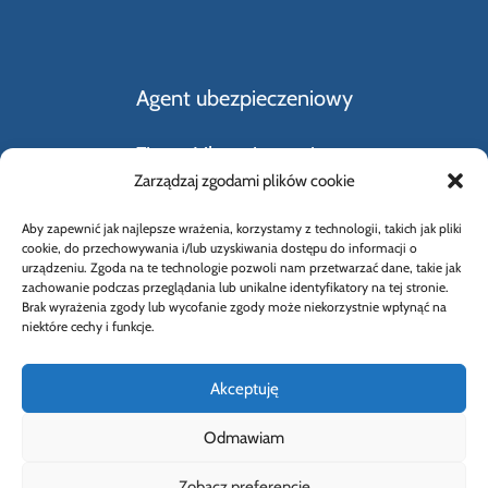
Agent ubezpieczeniowy
Firmy Ubezpieczeniowe
Zarządzaj zgodami plików cookie
Kupno i sprzedaż samochodu
Aby zapewnić jak najlepsze wrażenia, korzystamy z technologii, takich jak pliki
cookie, do przechowywania i/lub uzyskiwania dostępu do informacji o
Rodzaje ubezpieczeń
urządzeniu. Zgoda na te technologie pozwoli nam przetwarzać dane, takie jak
zachowanie podczas przeglądania lub unikalne identyfikatory na tej stronie.
Brak wyrażenia zgody lub wycofanie zgody może niekorzystnie wpłynąć na
Słownik Pojęć Ubezpieczeniowych
niektóre cechy i funkcje.
Akceptuję
Odmawiam
© 2026 Wybierz Ubezpieczenie |
Polityka
Zobacz preferencje