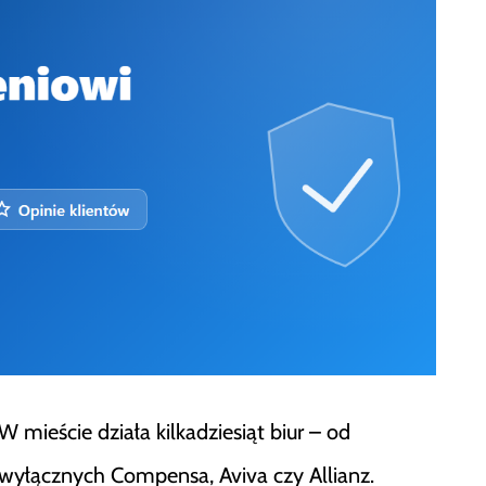
mieście działa kilkadziesiąt biur – od
wyłącznych Compensa, Aviva czy Allianz.