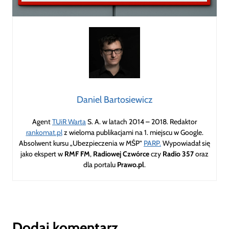
Daniel Bartosiewicz
Agent
TUiR Warta
S. A. w latach 2014 – 2018. Redaktor
rankomat.pl
z wieloma publikacjami na 1. miejscu w Google.
Absolwent kursu „Ubezpieczenia w MŚP”
PARP.
Wypowiadał się
jako ekspert w
RMF FM
,
Radiowej Czwórce
czy
Radio 357
oraz
dla portalu
Prawo.pl
.
Dodaj komentarz