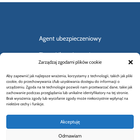
Agent ubezpieczeniowy
Firmy Ubezpieczeniowe
Zarządzaj zgodami plików cookie
Kupno i sprzedaż samochodu
Aby zapewnić jak najlepsze wrażenia, korzystamy z technologii, takich jak pliki
cookie, do przechowywania i/lub uzyskiwania dostępu do informacji o
Rodzaje ubezpieczeń
urządzeniu. Zgoda na te technologie pozwoli nam przetwarzać dane, takie jak
zachowanie podczas przeglądania lub unikalne identyfikatory na tej stronie.
Brak wyrażenia zgody lub wycofanie zgody może niekorzystnie wpłynąć na
Słownik Pojęć Ubezpieczeniowych
niektóre cechy i funkcje.
Akceptuję
Odmawiam