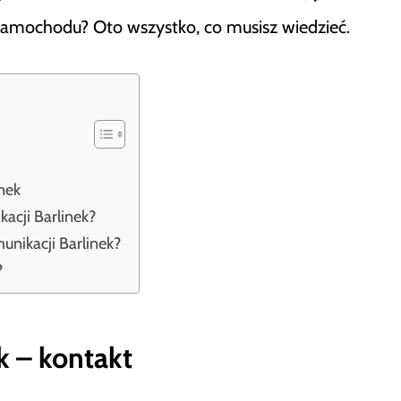
y samochodu? Oto wszystko, co musisz wiedzieć.
nek
acji Barlinek?
nikacji Barlinek?
?
k – kontakt