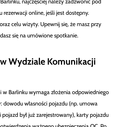
arlinku, najczęściej należy zadzwonić pod
ezerwacji online, jeśli jest dostępny.
az celu wizyty. Upewnij się, że masz przy
dasz się na umówione spotkanie.
 w Wydziale Komunikacji
i w Barlinku wymaga złożenia odpowiedniego
w: dowodu własności pojazdu (np. umowa
 pojazd był już zarejestrowany), karty pojazdu
az potwierdzenia ważnego ubezpieczenia OC. Po