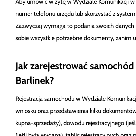
Aby umówić wizytę w Wydziale Komunikacji w B
numer telefonu urzędu lub skorzystać z systemu r
Zazwyczaj wymaga to podania swoich danych or
sobie wszystkie potrzebne dokumenty, zanim u
Jak zarejestrować samochód
Barlinek?
Rejestracja samochodu w Wydziale Komunikacj
wniosku oraz przedstawienia kilku dokumentó
kupna-sprzedaży), dowodu rejestracyjnego (jeśli
(jeśli była wydana), tablic rejestracyjnych or