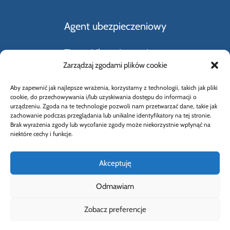
Agent ubezpieczeniowy
Firmy Ubezpieczeniowe
Zarządzaj zgodami plików cookie
Kupno i sprzedaż samochodu
Aby zapewnić jak najlepsze wrażenia, korzystamy z technologii, takich jak pliki
cookie, do przechowywania i/lub uzyskiwania dostępu do informacji o
Rodzaje ubezpieczeń
urządzeniu. Zgoda na te technologie pozwoli nam przetwarzać dane, takie jak
zachowanie podczas przeglądania lub unikalne identyfikatory na tej stronie.
Brak wyrażenia zgody lub wycofanie zgody może niekorzystnie wpłynąć na
Słownik Pojęć Ubezpieczeniowych
niektóre cechy i funkcje.
Akceptuję
Odmawiam
© 2026 Wybierz Ubezpieczenie |
Polityka
Zobacz preferencje
prywatności