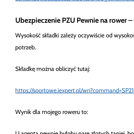
Ubezpieczenie PZU Pewnie na rower – 
Wysokość składki zależy oczywiście od wysoko
potrzeb.
Składkę można obliczyć tutaj:
https://sportowe.iexpert.pl/wn?command=SP2
Wynik dla mojego roweru to:
U agenta pewnie byłoby parę złotych taniej, bo 