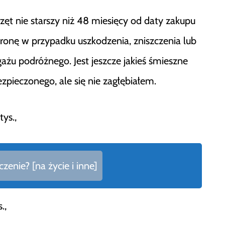
ęt nie starszy niż 48 miesięcy od daty zakupu
ronę w przypadku uszkodzenia, zniszczenia lub
ażu podróżnego. Jest jeszcze jakieś śmieszne
pieczonego, ale się nie zagłębiałem.
ys.,
enie? [na życie i inne]
.,