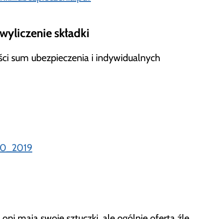
wyliczenie składki
ści sum ubezpieczenia i indywidualnych
10_2019
oni mają swoje sztuczki, ale ogólnie oferta źle