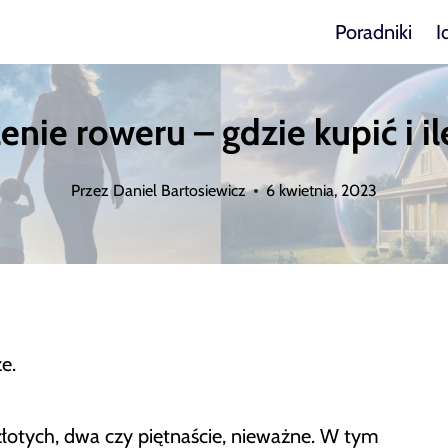
Poradniki
I
nie roweru – gdzie kupić i il
Przez
Daniel Bartosiewicz
6 kwietnia, 2023
e.
c złotych, dwa czy piętnaście, nieważne. W tym