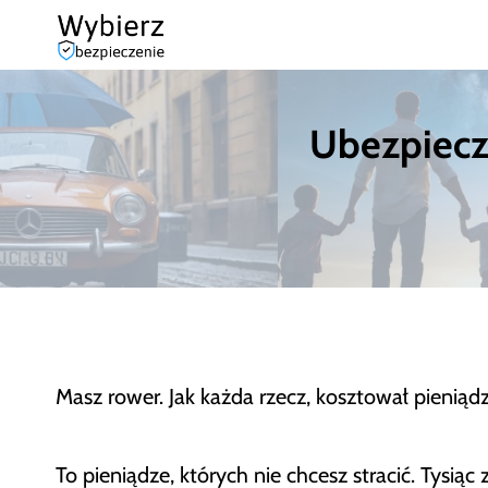
Przejdź
do
treści
Ubezpiecze
Masz rower. Jak każda rzecz, kosztował pieniądz
To pieniądze, których nie chcesz stracić. Tysią