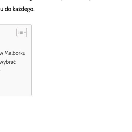
du do każdego.
w Malborku
 wybrać
y