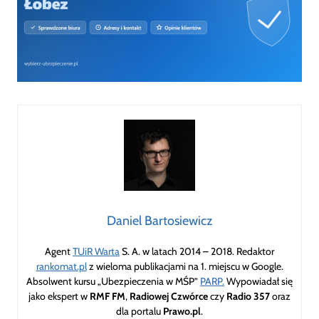
Daniel Bartosiewicz
Agent
TUiR Warta
S. A. w latach 2014 – 2018. Redaktor
rankomat.pl
z wieloma publikacjami na 1. miejscu w Google.
Absolwent kursu „Ubezpieczenia w MŚP”
PARP.
Wypowiadał się
jako ekspert w
RMF FM
,
Radiowej Czwórce
czy
Radio 357
oraz
dla portalu
Prawo.pl
.