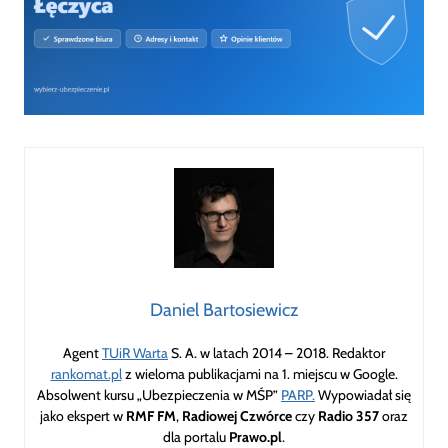
Daniel Bartosiewicz
Agent
TUiR Warta
S. A. w latach 2014 – 2018. Redaktor
rankomat.pl
z wieloma publikacjami na 1. miejscu w Google.
Absolwent kursu „Ubezpieczenia w MŚP”
PARP.
Wypowiadał się
jako ekspert w
RMF FM
,
Radiowej Czwórce
czy
Radio 357
oraz
dla portalu
Prawo.pl
.