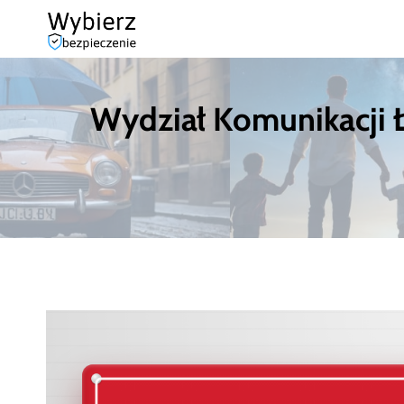
Przejdź
do
treści
Wydział Komunikacji Łę