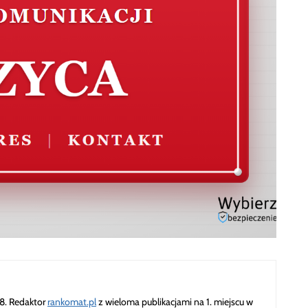
18. Redaktor
rankomat.pl
z wieloma publikacjami na 1. miejscu w