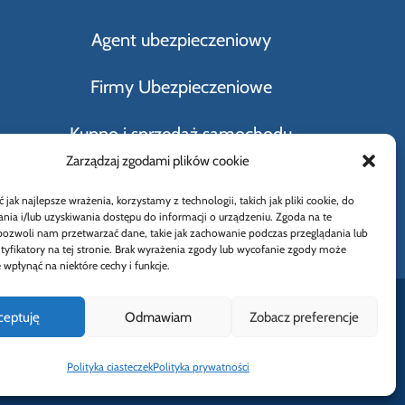
Agent ubezpieczeniowy
Firmy Ubezpieczeniowe
Kupno i sprzedaż samochodu
Zarządzaj zgodami plików cookie
Rodzaje ubezpieczeń
jak najlepsze wrażenia, korzystamy z technologii, takich jak pliki cookie, do
ia i/lub uzyskiwania dostępu do informacji o urządzeniu. Zgoda na te
Słownik Pojęć Ubezpieczeniowych
pozwoli nam przetwarzać dane, takie jak zachowanie podczas przeglądania lub
ntyfikatory na tej stronie. Brak wyrażenia zgody lub wycofanie zgody może
 wpłynąć na niektóre cechy i funkcje.
ceptuję
Odmawiam
Zobacz preferencje
i
Polityka ciasteczek
Polityka prywatności