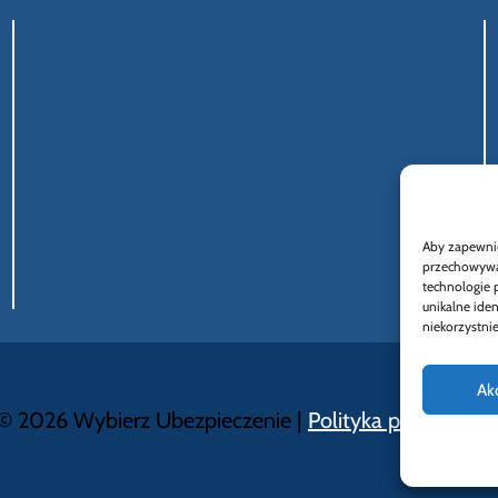
Aby zapewnić 
przechowywan
technologie 
unikalne ide
niekorzystnie
Ak
© 2026 Wybierz Ubezpieczenie |
Polityka prywatnośc