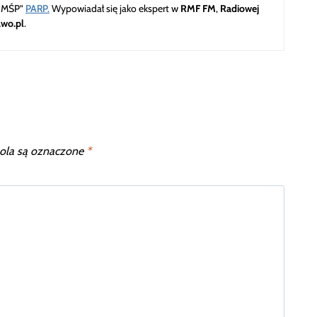
w MŚP”
PARP.
Wypowiadał się jako ekspert w
RMF FM
,
Radiowej
awo.pl
.
la są oznaczone
*