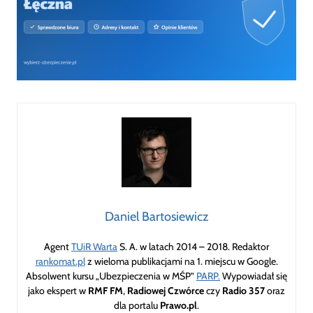
Daniel Bartosiewicz
Agent
TUiR Warta
S. A. w latach 2014 – 2018. Redaktor
rankomat.pl
z wieloma publikacjami na 1. miejscu w Google.
Absolwent kursu „Ubezpieczenia w MŚP”
PARP.
Wypowiadał się
jako ekspert w
RMF FM
,
Radiowej Czwórce
czy
Radio 357
oraz
dla portalu
Prawo.pl
.