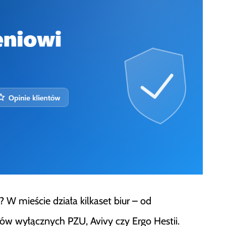
W mieście działa kilkaset biur – od
ów wyłącznych PZU, Avivy czy Ergo Hestii.