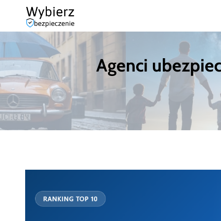
Przejdź
do
treści
Agenci ubezpiec