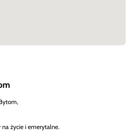
tom
 Bytom,
 na życie i emerytalne.