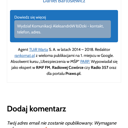
Daniel Bartosiewicz
Dowiedz się więcej
Wydział Komunikacji AleksandróW łóDzki - kontakt,
telefon, adres.
Agent
TUiR Warta
S. A. w latach 2014 – 2018. Redaktor
rankomat.pl
z wieloma publikacjami na 1. miejscu w Google.
Absolwent kursu „Ubezpieczenia w MŚP”
PARP.
Wypowiadał się
jako ekspert w
RMF FM
,
Radiowej Czwórce
czy
Radio 357
oraz
dla portalu
Prawo.pl
.
Dodaj komentarz
Twój adres email nie zostanie opublikowany.
Wymagane