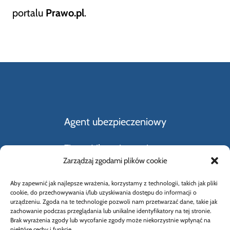
portalu
Prawo.pl
.
Agent ubezpieczeniowy
Firmy Ubezpieczeniowe
Zarządzaj zgodami plików cookie
Kupno i sprzedaż samochodu
Aby zapewnić jak najlepsze wrażenia, korzystamy z technologii, takich jak pliki
cookie, do przechowywania i/lub uzyskiwania dostępu do informacji o
Rodzaje ubezpieczeń
urządzeniu. Zgoda na te technologie pozwoli nam przetwarzać dane, takie jak
zachowanie podczas przeglądania lub unikalne identyfikatory na tej stronie.
Brak wyrażenia zgody lub wycofanie zgody może niekorzystnie wpłynąć na
Słownik Pojęć Ubezpieczeniowych
niektóre cechy i funkcje.