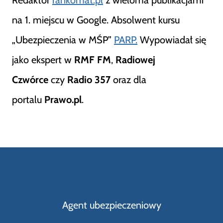
Redaktor
rankomat.pl
z wieloma publikacjami
na 1. miejscu w Google. Absolwent kursu
„Ubezpieczenia w MŚP”
PARP.
Wypowiadał się
jako ekspert w
RMF FM
,
Radiowej
Czwórce
czy
Radio 357
oraz dla
portalu
Prawo.pl
.
Agent ubezpieczeniowy