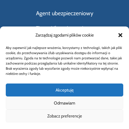
Agent ubezpieczeniowy
Firmy Ubezpieczeniowe
Zarządzaj zgodami plików cookie
Kupno i sprzedaż samochodu
Aby zapewnić jak najlepsze wrażenia, korzystamy z technologii, takich jak pliki
cookie, do przechowywania i/lub uzyskiwania dostępu do informacji o
Rodzaje ubezpieczeń
urządzeniu. Zgoda na te technologie pozwoli nam przetwarzać dane, takie jak
zachowanie podczas przeglądania lub unikalne identyfikatory na tej stronie.
Brak wyrażenia zgody lub wycofanie zgody może niekorzystnie wpłynąć na
Słownik Pojęć Ubezpieczeniowych
niektóre cechy i funkcje.
Akceptuję
Odmawiam
© 2026 Wybierz Ubezpieczenie |
Polityka
Zobacz preferencje
prywatności