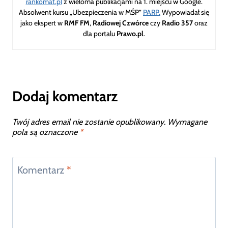
rankomat.pl
z wieloma publikacjami na 1. miejscu w Google.
Absolwent kursu „Ubezpieczenia w MŚP”
PARP.
Wypowiadał się
jako ekspert w
RMF FM
,
Radiowej Czwórce
czy
Radio 357
oraz
dla portalu
Prawo.pl
.
Dodaj komentarz
Twój adres email nie zostanie opublikowany.
Wymagane
pola są oznaczone
*
Komentarz
*