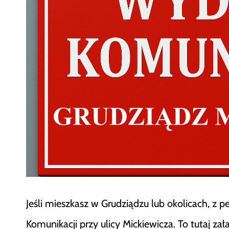
Jeśli mieszkasz w Grudziądzu lub okolicach, z p
Komunikacji przy ulicy Mickiewicza. To tutaj z