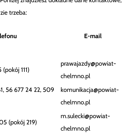
ie trzeba:
lefonu
E-mail
prawajazdy@powiat-
 (pokój 111)
chelmno.pl
1, 56 677 24 22, 509
komunikacja@powiat-
chelmno.pl
m.sulecki@powiat-
05 (pokój 219)
chelmno.pl