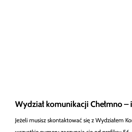
Wydział komunikacji Chełmno – i
Jeżeli musisz skontaktować się z Wydziałem Ko
wszystkie numery zaczynają się od prefiksu 56