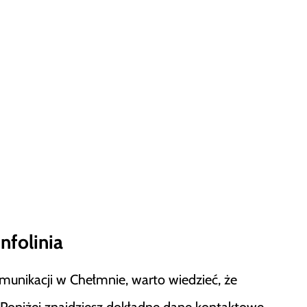
nfolinia
munikacji w Chełmnie, warto wiedzieć, że
. Poniżej znajdziesz dokładne dane kontaktowe,