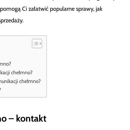
 pomogą Ci załatwić popularne sprawy, jak
sprzedaży.
łmno?
kacji chełmno?
munikacji chełmno?
?
o – kontakt