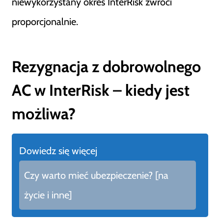
niewykorzystany okres InterRisk zwróci
proporcjonalnie.
Rezygnacja z dobrowolnego
AC w InterRisk – kiedy jest
możliwa?
Dowiedz się więcej
Czy warto mieć ubezpieczenie? [na
życie i inne]