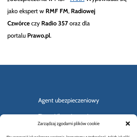
jako ekspert w
RMF FM
,
Radiowej
Czwórce
czy
Radio 357
oraz dla
portalu
Prawo.pl
.
Agent ubezpieczeniowy
Firmy Ubezpieczeniowe
Zarządzaj zgodami plików cookie
Kupno i sprzedaż samochodu
Aby zapewnić jak najlepsze wrażenia, korzystamy z technologii, takich jak pliki