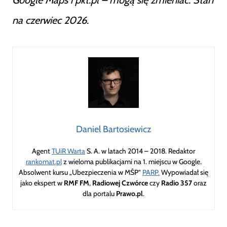
Google Maps i pkt.pl – mogą się zmieniać. Stan
na czerwiec 2026.
Daniel Bartosiewicz
Agent
TUiR Warta
S. A. w latach 2014 – 2018. Redaktor
rankomat.pl
z wieloma publikacjami na 1. miejscu w Google.
Absolwent kursu „Ubezpieczenia w MŚP”
PARP.
Wypowiadał się
jako ekspert w
RMF FM
,
Radiowej Czwórce
czy
Radio 357
oraz
dla portalu
Prawo.pl
.