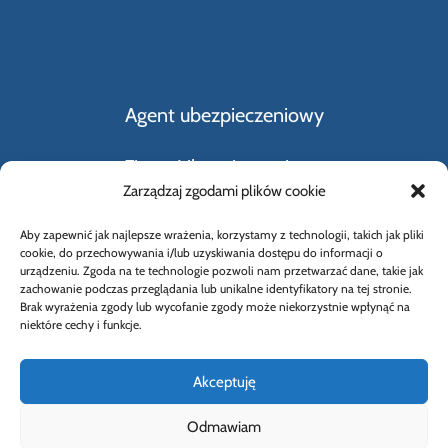
Agent ubezpieczeniowy
Firmy Ubezpieczeniowe
Zarządzaj zgodami plików cookie
Kupno i sprzedaż samochodu
Aby zapewnić jak najlepsze wrażenia, korzystamy z technologii, takich jak pliki
cookie, do przechowywania i/lub uzyskiwania dostępu do informacji o
Rodzaje ubezpieczeń
urządzeniu. Zgoda na te technologie pozwoli nam przetwarzać dane, takie jak
zachowanie podczas przeglądania lub unikalne identyfikatory na tej stronie.
Brak wyrażenia zgody lub wycofanie zgody może niekorzystnie wpłynąć na
Słownik Pojęć Ubezpieczeniowych
niektóre cechy i funkcje.
Akceptuję
Odmawiam