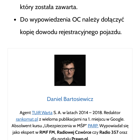
który została zawarta.
Do wypowiedzenia OC należy dołączyć
kopię dowodu rejestracyjnego pojazdu.
Daniel Bartosiewicz
Agent
TUiR Warta
S. A. w latach 2014 – 2018. Redaktor
rankomat.pl
z wieloma publikacjami na 1. miejscu w Google.
Absolwent kursu „Ubezpieczenia w MŚP”
PARP.
Wypowiadał się
jako ekspert w
RMF FM
,
Radiowej Czwórce
czy
Radio 357
oraz
dla portalu
Prawo.pl
.