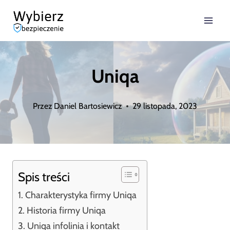
Przejdź
do
treści
Uniqa
Przez
Daniel Bartosiewicz
29 listopada, 2023
Spis treści
Charakterystyka firmy Uniqa
Historia firmy Uniqa
Uniqa infolinia i kontakt