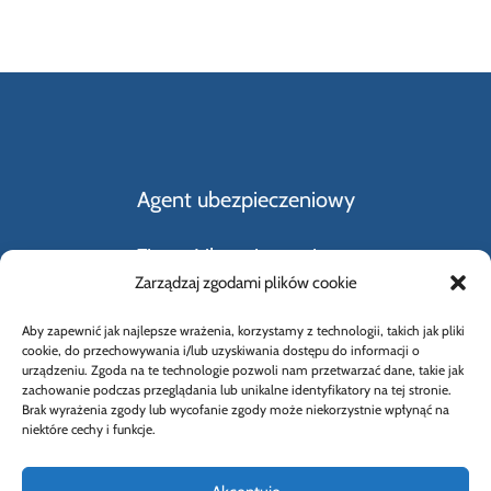
Agent ubezpieczeniowy
Firmy Ubezpieczeniowe
Zarządzaj zgodami plików cookie
Kupno i sprzedaż samochodu
Aby zapewnić jak najlepsze wrażenia, korzystamy z technologii, takich jak pliki
cookie, do przechowywania i/lub uzyskiwania dostępu do informacji o
Rodzaje ubezpieczeń
urządzeniu. Zgoda na te technologie pozwoli nam przetwarzać dane, takie jak
zachowanie podczas przeglądania lub unikalne identyfikatory na tej stronie.
Brak wyrażenia zgody lub wycofanie zgody może niekorzystnie wpłynąć na
Słownik Pojęć Ubezpieczeniowych
niektóre cechy i funkcje.