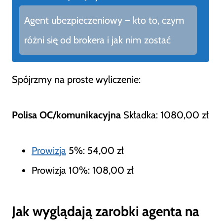
Agent ubezpieczeniowy – kto to, czym
różni się od brokera i jak nim zostać
Spójrzmy na proste wyliczenie:
Polisa OC/komunikacyjna
Składka: 1080,00 zł
Prowizja
5%: 54,00 zł
Prowizja 10%: 108,00 zł
Jak wyglądają zarobki agenta na