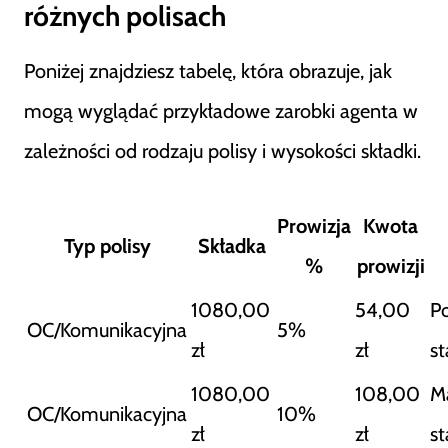
różnych polisach
Poniżej znajdziesz tabelę, która obrazuje, jak
mogą wyglądać przykładowe zarobki agenta w
zależności od rodzaju polisy i wysokości składki.
Prowizja
Kwota
Typ polisy
Składka
%
prowizji
1080,00
54,00
P
OC/Komunikacyjna
5%
zł
zł
s
1080,00
108,00
M
OC/Komunikacyjna
10%
zł
zł
s