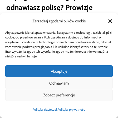
odnawiasz polisę? Prowizje
odnowieniowe
Zarządzaj zgodami plików cookie
Tak, agent ubezpieczeniowy może również
Aby zapewnić jak najlepsze wrażenia, korzystamy z technologii, takich jak pliki
cookie, do przechowywania i/lub uzyskiwania dostępu do informacji o
urządzeniu. Zgoda na te technologie pozwoli nam przetwarzać dane, takie jak
zarabiać na
odnowieniach polis
przez swoich
zachowanie podczas przeglądania lub unikalne identyfikatory na tej stronie.
Brak wyrażenia zgody lub wycofanie zgody może niekorzystnie wpłynąć na
klientów. To niczym coroczny, świąteczny
niektóre cechy i funkcje.
bonus za lojalność! Prowizje odnowieniowe są
Akceptuję
zazwyczaj niższe niż te za sprzedaż zupełnie
Odmawiam
nowej polisy (tzw. pierwszoroczne), ale
Zobacz preferencje
stanowią stabilne, regularne źródło dochodu,
zwłaszcza jeśli agent zbudował sobie solidną
Polityka ciasteczek
Polityka prywatności
bazę lojalnych klientów. Zazwyczaj wynoszą