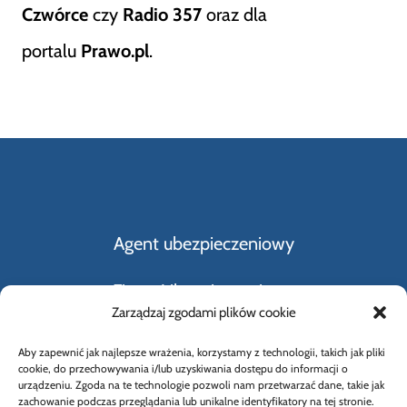
Czwórce
czy
Radio 357
oraz dla
portalu
Prawo.pl
.
Agent ubezpieczeniowy
Firmy Ubezpieczeniowe
Zarządzaj zgodami plików cookie
Kupno i sprzedaż samochodu
Aby zapewnić jak najlepsze wrażenia, korzystamy z technologii, takich jak pliki
cookie, do przechowywania i/lub uzyskiwania dostępu do informacji o
Rodzaje ubezpieczeń
urządzeniu. Zgoda na te technologie pozwoli nam przetwarzać dane, takie jak
zachowanie podczas przeglądania lub unikalne identyfikatory na tej stronie.