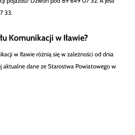
acji pojazdu? Dzwoń pod 89 649 07 32. A jeśli
7 33.
łu Komunikacji w Iławie?
acji w Iławie różnią się w zależności od dnia
dziej aktualne dane ze Starostwa Powiatowego w