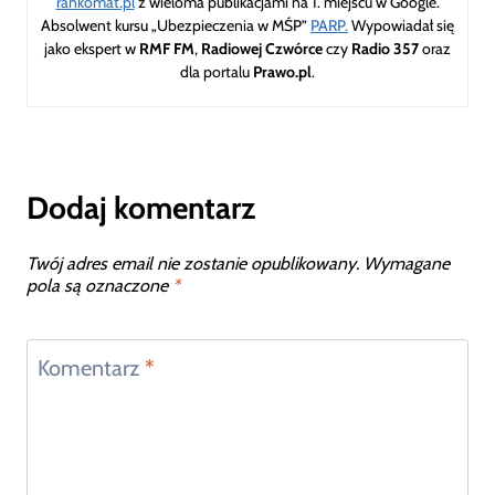
rankomat.pl
z wieloma publikacjami na 1. miejscu w Google.
Absolwent kursu „Ubezpieczenia w MŚP”
PARP.
Wypowiadał się
jako ekspert w
RMF FM
,
Radiowej Czwórce
czy
Radio 357
oraz
dla portalu
Prawo.pl
.
Dodaj komentarz
Twój adres email nie zostanie opublikowany.
Wymagane
pola są oznaczone
*
Komentarz
*