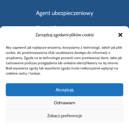
Agent ubezpieczeniowy
Firmy Ubezpieczeniowe
Zarządzaj zgodami plików cookie
Kupno i sprzedaż samochodu
Aby zapewnić jak najlepsze wrażenia, korzystamy z technologii, takich jak pliki
cookie, do przechowywania i/lub uzyskiwania dostępu do informacji o
Rodzaje ubezpieczeń
urządzeniu. Zgoda na te technologie pozwoli nam przetwarzać dane, takie jak
zachowanie podczas przeglądania lub unikalne identyfikatory na tej stronie.
Brak wyrażenia zgody lub wycofanie zgody może niekorzystnie wpłynąć na
Słownik Pojęć Ubezpieczeniowych
niektóre cechy i funkcje.
Akceptuję
Odmawiam
© 2026 Wybierz Ubezpieczenie |
Polityka
Zobacz preferencje
prywatności