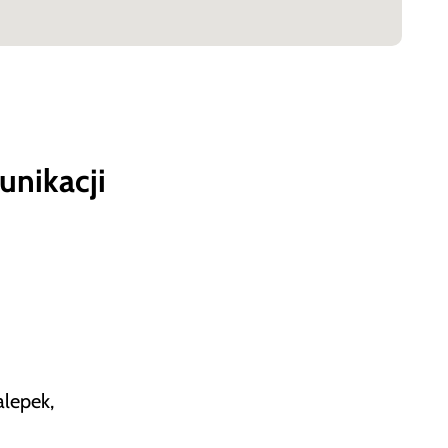
unikacji
alepek,