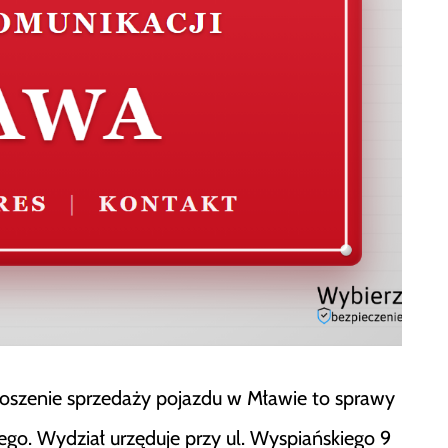
łoszenie sprzedaży pojazdu w Mławie to sprawy
go. Wydział urzęduje przy ul. Wyspiańskiego 9