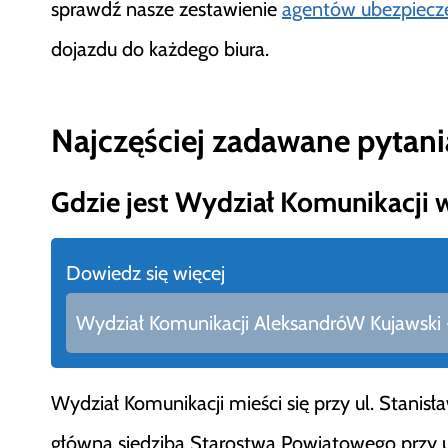
sprawdź nasze zestawienie
agentów ubezpiecz
dojazdu do każdego biura.
Najczęściej zadawane pytani
Gdzie jest Wydział Komunikacji 
Dowiedz się więcej
Wydział Komunikacji AleksandróW Kujawski - 
Wydział Komunikacji mieści się przy ul. Stani
główna siedziba Starostwa Powiatowego przy ul