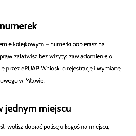
ć numerek
temie kolejkowym – numerki pobierasz na
spraw załatwisz bez wizyty: zawiadomienie o
ie przez ePUAP. Wnioski o rejestrację i wymianę
atowego w Mławie.
w jednym miejscu
śli wolisz dobrać polisę u kogoś na miejscu,