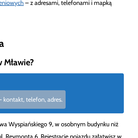
eniowych
– z adresami, telefonami i mapką
a
w Mławie?
kontakt, telefon, adres.
sława Wyspiańskiego 9, w osobnym budynku niż
. Reymonta 6. Rejestrację pojazdu załatwisz w